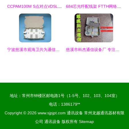
CCPAM100M S点对点VDSL网络延伸器 构建高效点对点通讯的可靠供应商
684芯光纤配线架 FTTH网络部署的高密度解决方案——以慈溪市日晟通信设备厂为例
宁波慈溪市观海卫共为通信设备厂系列法兰盘产品介绍
慈溪市科杰通信设备厂 专注通讯设备领域的生产供应商
地址：常州市钟楼区邮电路1号（1-5号、102、103、104室）
电话：1386179**
Copyright © 2026
www.sjpjpt.com
通讯设备
常州龙越通讯器材有限
公司
通讯设备
版权所有
Sitemap